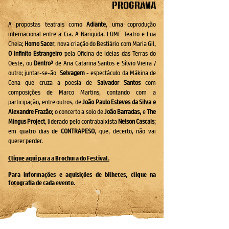
Programa
A propostas teatrais como
Adiante
, uma coprodução
internacional entre a
Cia. A Nariguda, LUME Teatro e Lua
Cheia;
Homo Sacer
, nova criação do Bestiário com Maria Gil,
O Infinito Estrangeiro
pela Oficina de Ideias das Terras do
Oeste, ou
Dentro³
de Ana Catarina Santos e Sílvio Vieira /
outro; juntar-se-ão
Selvagem
- espectáculo da Mákina de
Cena que cruza a poesia de
Salvador Santos
com
composições de Marco Martins, contando com a
participação, entre outros, de
João Paulo Esteves da Silva e
Alexandre Frazão
; o concerto a solo de
João Barradas,
e
The
Mingus Project
, liderado pelo contrabaixista
Nelson Cascais
;
em quatro dias de
CONTRAPESO
, que, decerto, não vai
querer perder.
Clique aqui para a Brochura do Festival.
Para informações e aquisições de bilhetes, clique na
fotografia de cada evento.