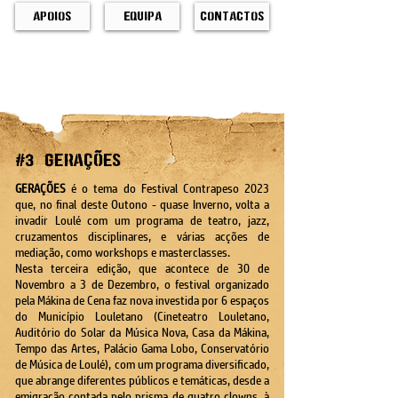
Apoios
Equipa
Contactos
#3 GERAÇÕES
GERAÇÕES
é o tema do Festival Contrapeso 2023
que, no final deste Outono - quase Inverno, volta a
invadir Loulé com um programa de teatro, jazz,
cruzamentos disciplinares, e várias acções de
mediação, como workshops e masterclasses.
Nesta terceira edição, que acontece de 30 de
Novembro a 3 de Dezembro, o festival organizado
pela Mákina de Cen
a faz nova investida por 6
espaços
do Município Louletano (Cineteatro Louletano,
Auditório do Solar da Música Nova, Casa da Mákina,
Tempo das Artes, Palácio Gama Lobo, Conservatório
d
e Música de Loulé), com um programa diversificado,
que abrange diferentes públicos e temáticas, desde a
emigração contada pelo prisma de quatro clowns, à