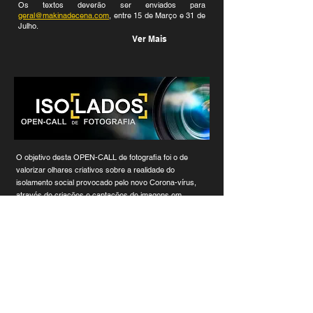
Os textos deverão ser enviados para
geral@makinadecena.com
, entre 15 de Março e 31 de
Julho.
Ver Mais
O objetivo desta OPEN-CALL de fotografia foi o de
valorizar olhares criativos sobre a realidade do
isolamento social provocado pelo novo Corona-vírus,
através de criações e captações de imagens em
suporte digital, originais, expressivas e/ou simbólicas
sobre os tempos atípicos vividos durante este período.
Ver Mais
Subscreva a nossa NEWSLETTER >>>
>